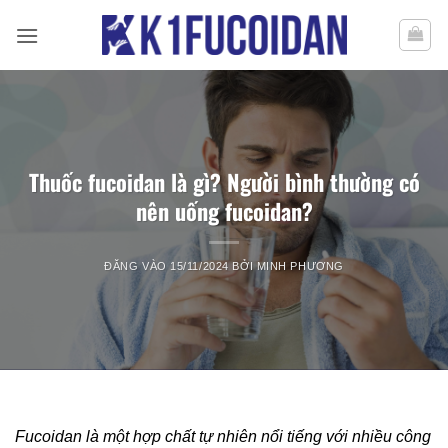
Bỏ
qua
nội
dung
Thuốc fucoidan là gì? Người bình thường có
nên uống fucoidan?
ĐĂNG VÀO
15/11/2024
BỞI
MINH PHƯƠNG
Fucoidan là một hợp chất tự nhiên nổi tiếng với nhiều công