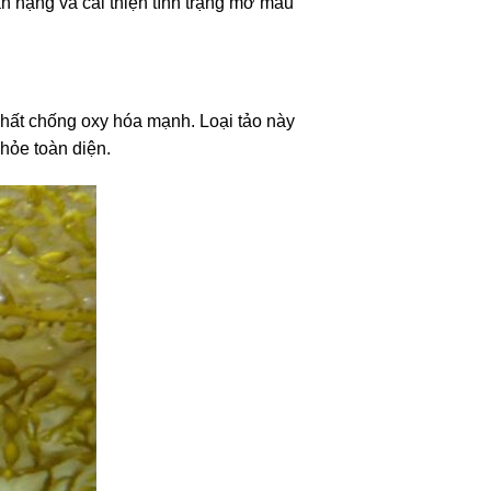
ân nặng và cải thiện tình trạng mỡ máu
chất chống oxy hóa mạnh. Loại tảo này
hỏe toàn diện.