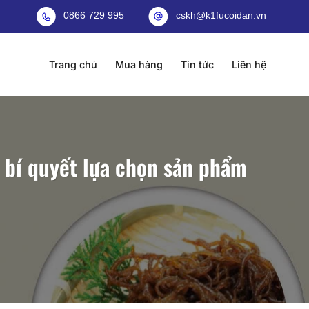
0866 729 995
cskh@k1fucoidan.vn
Trang chủ
Mua hàng
Tin tức
Liên hệ
à bí quyết lựa chọn sản phẩm