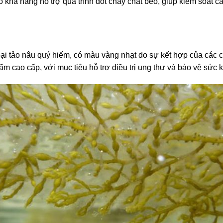
 khả năng hỗ trợ quá trình đốt cháy chất béo, giúp kiểm soát c
oại tảo nâu quý hiếm, có màu vàng nhạt do sự kết hợp của các 
 cao cấp, với mục tiêu hỗ trợ điều trị ung thư và bảo vệ sức k