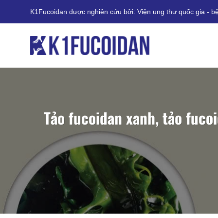
Bỏ
K1Fucoidan được nghiên cứu bởi: Viện ung thư quốc gia - b
qua
nội
dung
Tảo fucoidan xanh, tảo fuco