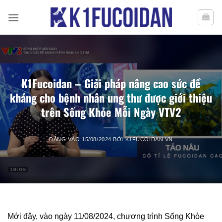
Bỏ
qua
nội
dung
K1Fucoidan – Giải pháp nâng cao sức đề
kháng cho bệnh nhân ung thư được giới thiệu
trên Sống Khỏe Mỗi Ngày VTV2
ĐĂNG VÀO
15/08/2024
BỞI
K1FUCOIDAN.VN
Mới đây, vào ngày 11/08/2024, chương trình Sống Khỏe