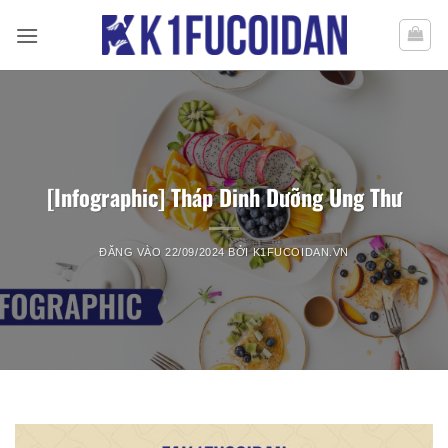
Bỏ
qua
nội
dung
[Infographic] Tháp Dinh Dưỡng Ung Thư
ĐĂNG VÀO
22/09/2024
BỞI
K1FUCOIDAN.VN