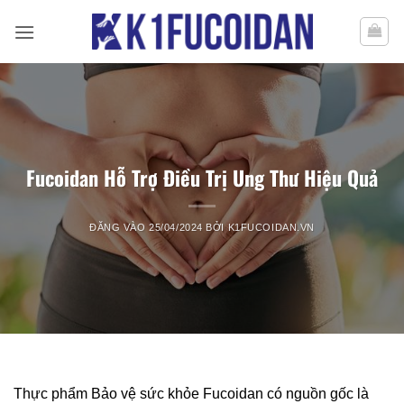
Bỏ
qua
nội
dung
Fucoidan Hỗ Trợ Điều Trị Ung Thư Hiệu Quả
ĐĂNG VÀO
25/04/2024
BỞI
K1FUCOIDAN.VN
Thực phẩm Bảo vệ sức khỏe Fucoidan có nguồn gốc là