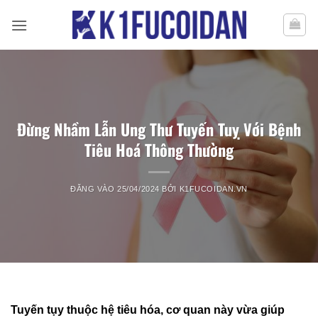
Bỏ
qua
nội
dung
Đừng Nhầm Lẫn Ung Thư Tuyến Tuỵ Với Bệnh
Tiêu Hoá Thông Thường
ĐĂNG VÀO
25/04/2024
BỞI
K1FUCOIDAN.VN
Tuyến tụy thuộc hệ tiêu hóa, cơ quan này vừa giúp