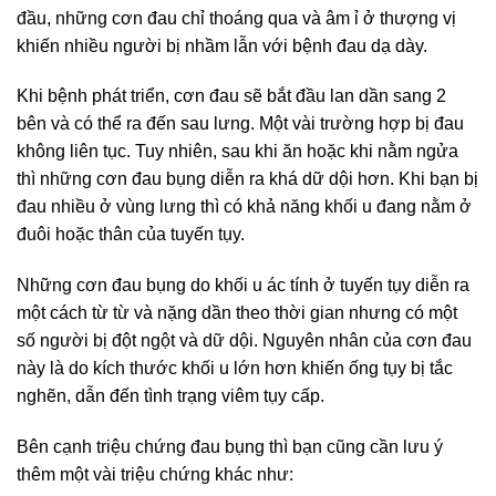
đầu, những cơn đau chỉ thoáng qua và âm ỉ ở thượng vị
khiến nhiều người bị nhầm lẫn với bệnh đau dạ dày.
Khi bệnh phát triển, cơn đau sẽ bắt đầu lan dần sang 2
bên và có thể ra đến sau lưng. Một vài trường hợp bị đau
không liên tục. Tuy nhiên, sau khi ăn hoặc khi nằm ngửa
thì những cơn đau bụng diễn ra khá dữ dội hơn. Khi bạn bị
đau nhiều ở vùng lưng thì có khả năng khối u đang nằm ở
đuôi hoặc thân của tuyến tụy.
Những cơn đau bụng do khối u ác tính ở tuyến tụy diễn ra
một cách từ từ và nặng dần theo thời gian nhưng có một
số người bị đột ngột và dữ dội. Nguyên nhân của cơn đau
này là do kích thước khối u lớn hơn khiến ống tụy bị tắc
nghẽn, dẫn đến tình trạng viêm tụy cấp.
Bên cạnh triệu chứng đau bụng thì bạn cũng cần lưu ý
thêm một vài triệu chứng khác như: