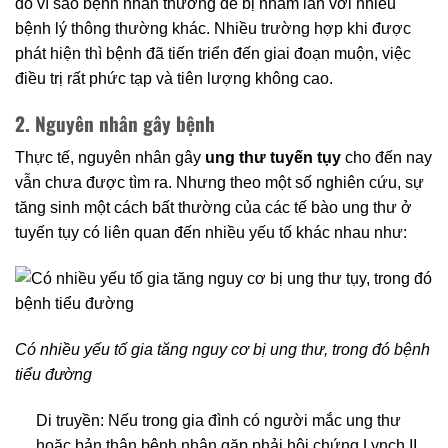
do vì sao bệnh nhân thường dễ bị nhầm lẫn với nhiều
bệnh lý thông thường khác. Nhiều trường hợp khi được
phát hiện thì bệnh đã tiến triển đến giai đoạn muộn, việc
điều trị rất phức tạp và tiên lượng không cao.
2. Nguyên nhân gây bệnh
Thực tế, nguyên nhân gây
ung thư tuyến tụy
cho đến nay
vẫn chưa được tìm ra. Nhưng theo một số nghiên cứu, sự
tăng sinh một cách bất thường của các tế bào ung thư ở
tuyến tụy có liên quan đến nhiều yếu tố khác nhau như:
Có nhiều yếu tố gia tăng nguy cơ bị ung thư, trong đó bệnh
tiểu đường
Di truyền: Nếu trong gia đình có người mắc ung thư
hoặc bản thân bệnh nhân gặp phải hội chứng Lynch II,