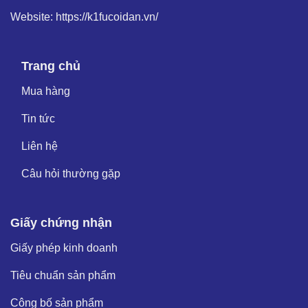
Website: https://k1fucoidan.vn/
Trang chủ
Mua hàng
Tin tức
Liên hệ
Câu hỏi thường gặp
Giấy chứng nhận
Giấy phép kinh doanh
Tiêu chuẩn sản phẩm
Công bố sản phẩm