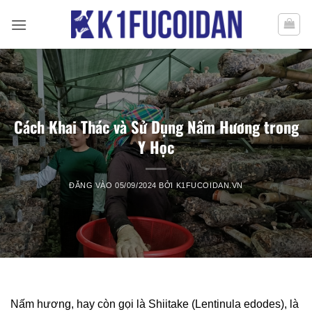
Bỏ
qua
nội
dung
Cách Khai Thác và Sử Dụng Nấm Hương trong
Y Học
ĐĂNG VÀO
05/09/2024
BỞI
K1FUCOIDAN.VN
Nấm hương, hay còn gọi là Shiitake (Lentinula edodes), là