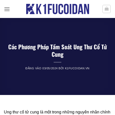
Bỏ
qua
nội
dung
Các Phương Pháp Tầm Soát Ung Thư Cổ Tử
Cung
ĐĂNG VÀO
03/05/2024
BỞI
K1FUCOIDAN.VN
Ung thư cổ tử cung là một trong những nguyên nhân chính