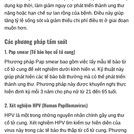
dụng kịp thời, làm giảm nguy cơ phát triển thành ung thư
nặng hoặc hạn chế sự lan rộng của bệnh. Điều này giúp
tăng tỷ lệ sống sót và giảm thiểu chi phí điều trị ở giai đoạn
muộn hơn.
Các phương pháp tầm soát
1. Pap smear (Tế bào học cổ tử cung)
Phương pháp Pap smear bao gồm việc lấy mẫu tế bào từ
cổ tử cung để xét nghiệm dưới kính hiển vi. Kỹ thuật này
giúp phát hiện các tế bào bất thường mà có thể phát triển
thành ung thư. Phương pháp này được khuyến nghị thực
hiện định kỳ mỗi 3 năm cho phụ nữ từ 21 đến 65 tuổi.
2. Xét nghiệm HPV (Human Papillomavirus)
HPV là một trong những nguyên nhân chính gây ung thư
cổ tử cung. Xét nghiệm HPV tìm kiếm sự hiện diện của
virus này trong các tế bào thu thập từ cổ tử cung. Phương