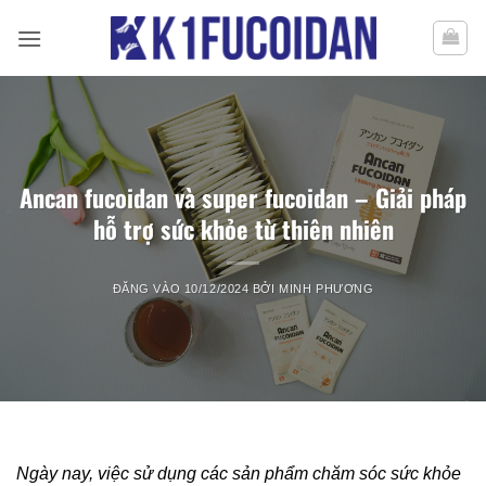
Bỏ
qua
nội
dung
Ancan fucoidan và super fucoidan – Giải pháp
hỗ trợ sức khỏe từ thiên nhiên
ĐĂNG VÀO
10/12/2024
BỞI
MINH PHƯƠNG
Ngày nay, việc sử dụng các sản phẩm chăm sóc sức khỏe